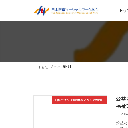
コ
ナ
ン
ビ
トッ
テ
ゲ
ン
ー
ツ
シ
へ
ョ
ス
ン
キ
に
ッ
移
プ
動
HOME
2026年5月
公益
研修会情報（他団体などからの案内）
福祉
202
公益財