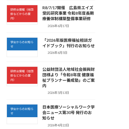
R8/7/17開催 広島県エイズ
研修会情報（他団
受託研究事業 令和8年度長期
体などからの案
療養体制構築整備事業研修
内）
2026年6月17日
「2026年版医療福祉相談ガ
学会からのお知ら
イドブック」刊行のお知らせ
せ
2026年6月5日
公益財団法人地域社会振興財
研修会情報（他団
団様より「令和8年度 健康福
体などからの案
祉プランナー養成塾」のご案
内）
内
2026年5月13日
日本医療ソーシャルワーク学
学会からのお知ら
会ニュース第30号 発行のお
せ
知らせ
2026年4月22日