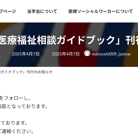
プページ
当学会について
医療ソーシャルワーカーについて
版医療福祉相談ガイドブック」
最
2025年4月7日
2025年4月7日
matsushi009_jsmsw
終
更
新
日
相談ガイドブック」刊行のお知らせ
時
:
報をフォローし、
内容となっております。
っております。
ご連絡ください。