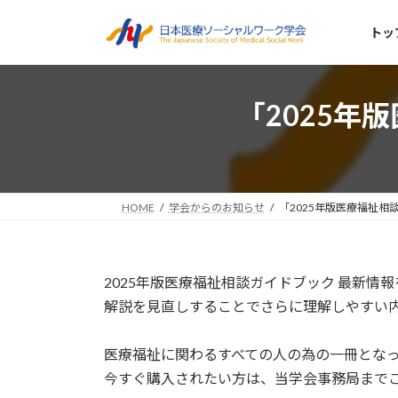
コ
ナ
ン
ビ
トッ
テ
ゲ
ン
ー
ツ
シ
「2025年
へ
ョ
ス
ン
キ
に
ッ
移
プ
動
HOME
学会からのお知らせ
「2025年版医療福祉
2025年版医療福祉相談ガイドブック 最新情
解説を見直しすることでさらに理解しやすい
医療福祉に関わるすべての人の為の一冊とな
今すぐ購入されたい方は、当学会事務局まで