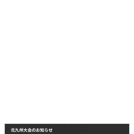
発表者についても大会参加費等は各自でご負担となり
ますのでご了承ください。
申し込み先：
fuji-1117@kashii-rh.net
研究発表担当 藤 洋介
☆演題募集 北九州大会
ダウンロード
学会からのお知らせ
、
学会情報
カテゴリー
前の記事
北九州大会のお知らせ