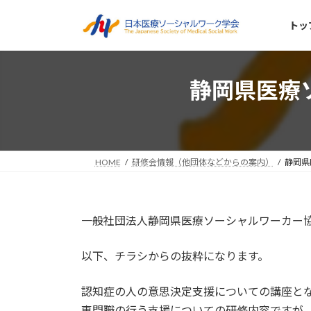
コ
ナ
ン
ビ
トッ
テ
ゲ
ン
ー
ツ
シ
静岡県医療
へ
ョ
ス
ン
キ
に
ッ
移
プ
動
HOME
研修会情報（他団体などからの案内）
静岡県
一般社団法人静岡県医療ソーシャルワーカー
以下、チラシからの抜粋になります。
認知症の人の意思決定支援についての講座と
専門職の行う支援についての研修内容ですが