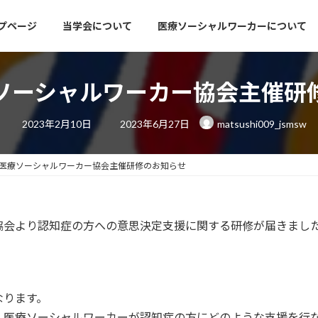
プページ
当学会について
医療ソーシャルワーカーについて
ソーシャルワーカー協会主催研
最
2023年2月10日
2023年6月27日
matsushi009_jsmsw
終
更
新
日
医療ソーシャルワーカー協会主催研修のお知らせ
時
:
協会より認知症の方への意思決定支援に関する研修が届きまし
なります。
、医療ソーシャルワーカーが認知症の方にどのような支援を行