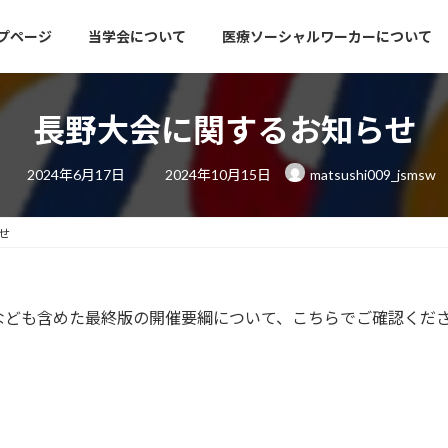
プページ
当学会について
医療ソーシャルワーカーについて
長野大会に関するお知らせ
最
2024年6月17日
2024年10月15日
matsushi009_jsmsw
終
更
新
日
せ
時
:
なども含めた最終版の開催要綱について、こちらでご確認くだ