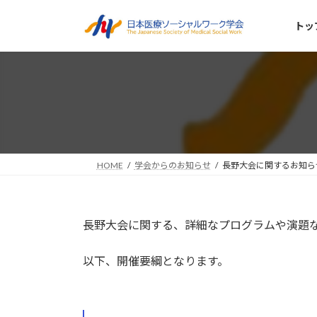
コ
ナ
ン
ビ
トッ
テ
ゲ
ン
ー
ツ
シ
へ
ョ
ス
ン
キ
に
ッ
移
プ
動
HOME
学会からのお知らせ
長野大会に関するお知ら
長野大会に関する、詳細なプログラムや演題
以下、開催要綱となります。